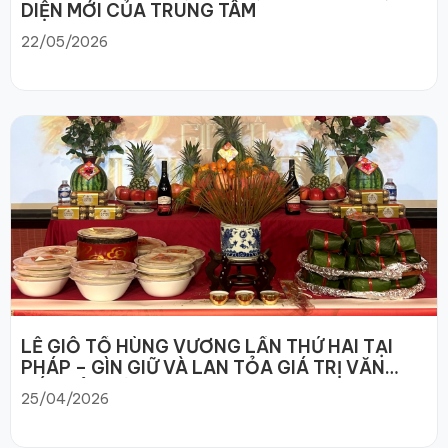
DIỆN MỚI CỦA TRUNG TÂM
22/05/2026
LỄ GIỖ TỔ HÙNG VƯƠNG LẦN THỨ HAI TẠI
PHÁP – GÌN GIỮ VÀ LAN TỎA GIÁ TRỊ VĂN
HÓA DÂN TỘC
25/04/2026