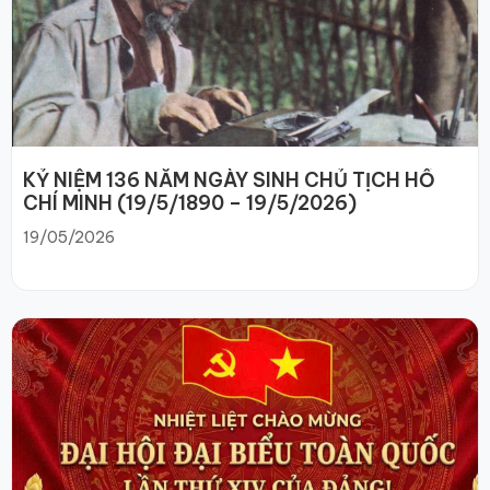
KỶ NIỆM 136 NĂM NGÀY SINH CHỦ TỊCH HỒ
CHÍ MINH (19/5/1890 – 19/5/2026)
19/05/2026