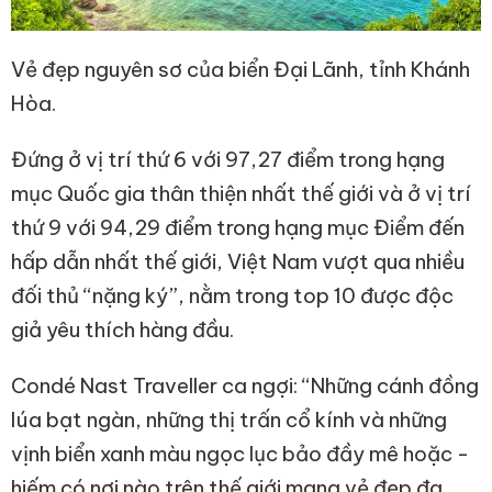
Vẻ đẹp nguyên sơ của biển Đại Lãnh, tỉnh Khánh
Hòa.
Đứng ở vị trí thứ 6 với 97,27 điểm trong hạng
mục Quốc gia thân thiện nhất thế giới và ở vị trí
thứ 9 với 94,29 điểm trong hạng mục Điểm đến
hấp dẫn nhất thế giới, Việt Nam vượt qua nhiều
đối thủ “nặng ký”, nằm trong top 10 được độc
giả yêu thích hàng đầu.
Condé Nast Traveller ca ngợi: “Những cánh đồng
lúa bạt ngàn, những thị trấn cổ kính và những
vịnh biển xanh màu ngọc lục bảo đầy mê hoặc -
hiếm có nơi nào trên thế giới mang vẻ đẹp đa